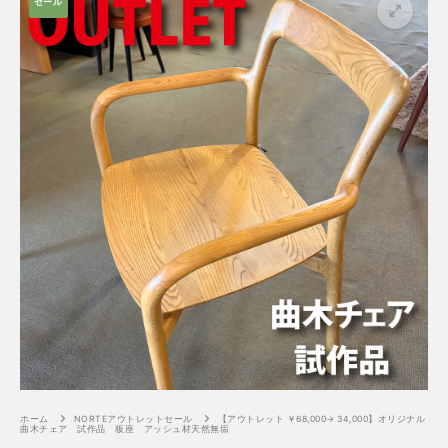
セール
ホーム
NORTEアウトレットセール
【アウトレット ￥68,000→ 34,000】オリジナル
曲木チェア 試作品 板座 アッシュ材天然無垢