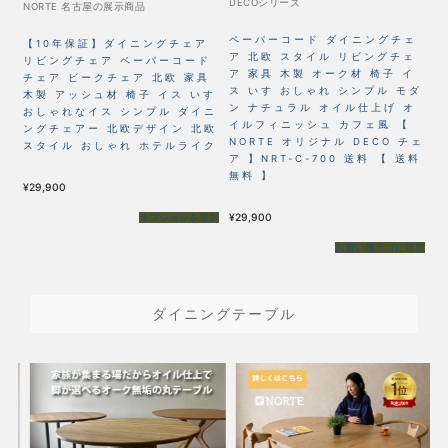
DECOシリーズ
N
NORTE 名古屋の展示商品
コ
ペーパーコード ダイニングチェ
コ
【10年保証】ダイニングチェア
】
ア 北欧 スタイル リビングチェ
ー
リビングチェア ペーパーコード
シュ
ア 家具 木製 オーク材 椅子 イ
N
チェア ビークチェア 北欧 家具
ス
ス いす おしゃれ シンプル モダ
な
木製 アッシュ材 椅子 イス いす
ン ナチュラル オイル仕上げ オ
チ
おしゃれなイス シンプル ダイニ
ン
イルフィニッシュ カフェ風 【
椅
ングチェアー 北欧デザイン 北欧
NORTE オリジナル DECO チェ
ナ
スタイル おしゃれ ホテルライク
ア 】NRT-C-700 送料 【 送料
カ
無料 】
¥
29,900
¥
2
¥
29,900
オプションを選択
選択
お買い物カゴに追加
ダイニングテーブル