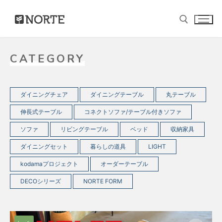
コ
ン
テ
CATEGORY
検索:
ン
ツ
へ
ダイニングチェア
ダイニングテーブル
丸テーブル
ス
伸長式テーブル
コネクトソファ/テーブル付きソファ
キ
ソファ
リビングテーブル
ベッド
収納家具
ッ
プ
ダイニングセット
暮らしの道具
LIGHT
kodamaプロジェクト
オーダーテーブル
DECOシリーズ
NORTE FORM