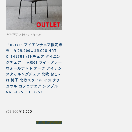
NORTEアウトレットセール
「outlet アイアンチェア限定販
売」￥29,900→16,000 NRT-
C-501353 /SKチェア ダイニン
グチェア 一人掛け ライトグレー
ウォールナット オーク アイアン
スタッキングチェア 北欧 おしゃ
れ 椅子 北欧スタイル イス ナチ
ュラル カフェチェア シンプル
NRT-C-501353 /SK
元
現
¥
29,900
¥
16,000
の
在
価
の
格
価
お買い物カゴに追加
は
格
¥29,900
は
で
¥16,000
し
で