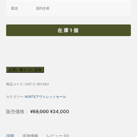
配送
国内生産
在庫1個
お買い物カゴに追加
【ア
ウ
商品コード:
CNT-C-501363
ト
レ
カテゴリー:
NORTEアウトレットセール
ッ
販売価格：
¥
68,000
¥
34,000
ト
￥68,000→
34,000】
説明
追加情報
レビュー (0)