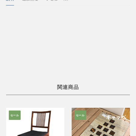
オ
リ
ジ
ナ
ル
曲
木
チ
ェ
ア
関連商品
試
作
品
板
セール
セール
座
ア