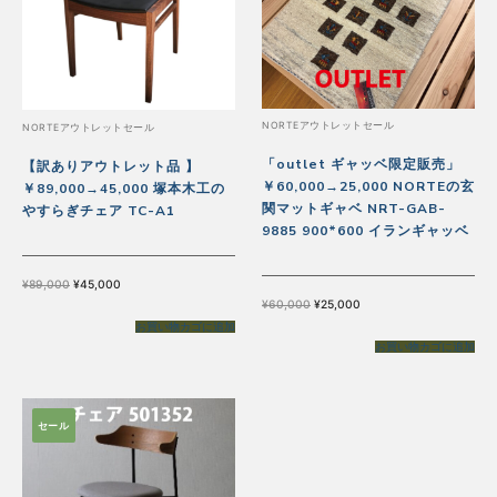
ッ
シ
ュ
材
NORTEアウトレットセール
NORTEアウトレットセール
天
然
「outlet ギャッベ限定販売」
【訳ありアウトレット品 】
￥60,000→25,000 NORTEの玄
￥89,000→45,000 塚本木工の
無
関マットギャベ NRT-GAB-
やすらぎチェア TC-A1
垢
9885 900*600 イランギャッベ
個
元
現
¥
89,000
¥
45,000
の
在
元
現
¥
60,000
¥
25,000
価
の
の
在
格
価
価
の
お買い物カゴに追加
は
格
格
価
¥89,000
は
お買い物カゴに追加
は
格
で
¥45,000
¥60,000
は
し
で
で
¥25,000
た。
す。
し
で
た。
す。
セール