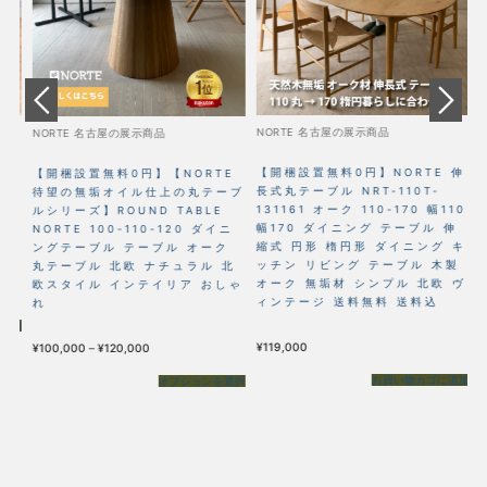
NORTE 名古屋の展示商品
N
NORTE 名古屋の展示商品
【開梱設置無料0円】NORTE 伸
フ
【
【開梱設置無料0円】【NORTE
長式丸テーブル NRT-110T-
ザ
ラ
待望の無垢オイル仕上の丸テーブ
131161 オーク 110-170 幅110
オー
イ
ルシリーズ】ROUND TABLE
幅170 ダイニング テーブル 伸
い
ク
NORTE 100-110-120 ダイニ
縮式 円形 楕円形 ダイニング キ
テ
ングテーブル テーブル オーク
ッチン リビング テーブル 木製
丸テーブル 北欧 ナチュラル 北
オーク 無垢材 シンプル 北欧 ヴ
欧スタイル インテイリア おしゃ
¥
1
ィンテージ 送料無料 送料込
れ
追加
¥
119,000
価
¥
100,000
–
¥
120,000
格
帯:
¥100,000
お買い物カゴに追加
オプションを選択
–
¥120,000