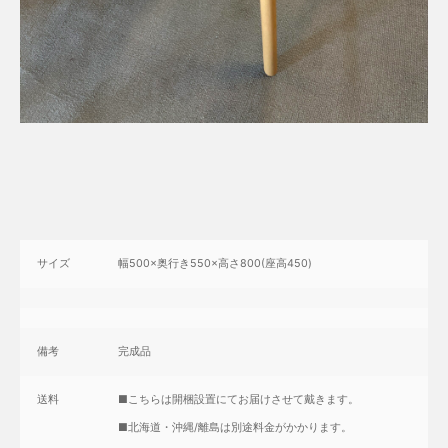
サイズ
幅500×奥行き550×高さ800(座高450)
備考
完成品
送料
■こちらは開梱設置にてお届けさせて戴きます。
■北海道・沖縄/離島は別途料金がかかります。